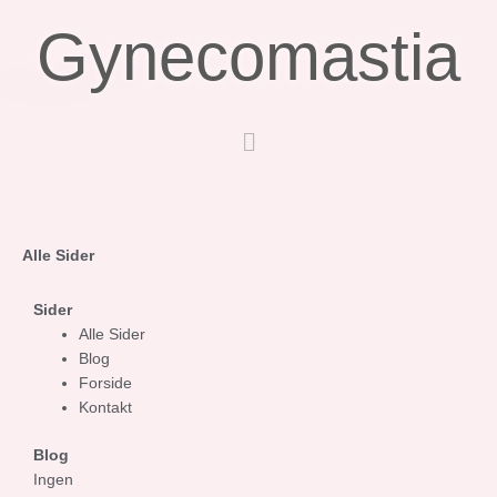
Gå
Gynecomastia
til
indholdet
Menu
Alle Sider
Sider
Alle Sider
Blog
Forside
Kontakt
Blog
Ingen